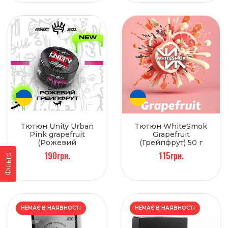
Тютюн Unity Urban
Тютюн WhiteSmok
Pink grapefruit
Grapefruit
(Рожевий
(Грейпфрут) 50 г
грейпфрут) 40 г
190грн.
115грн.
Фільтр
НЕМАЄ В НАЯВНОСТІ
НЕМАЄ В НАЯВНОСТІ