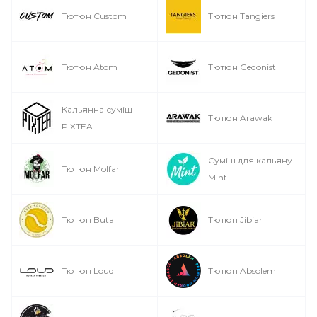
Тютюн Custom
Тютюн Tangiers
Тютюн Atom
Тютюн Gedonist
Кальянна суміш
Тютюн Arawak
PIXTEA
Суміш для кальяну
Тютюн Molfar
Mint
Тютюн Buta
Тютюн Jibiar
Тютюн Loud
Тютюн Absolem