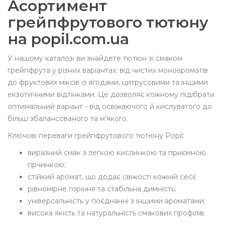
Асортимент
грейпфрутового тютюну
на popil.com.ua
У нашому каталозі ви знайдете тютюн зі смаком
грейпфрута у різних варіантах: від чистих моноароматів
до фруктових міксів із ягодами, цитрусовими та іншими
екзотичними відтінками. Це дозволяє кожному підібрати
оптимальний варіант - від освіжаючого й кислуватого до
більш збалансованого та м’якого.
Ключові переваги грейпфрутового тютюну Popil:
виразний смак з легкою кислинкою та приємною
гірчинкою;
стійкий аромат, що додає свіжості кожній сесії;
рівномірне горіння та стабільна димність;
універсальність у поєднанні з іншими ароматами;
висока якість та натуральність смакових профілів.