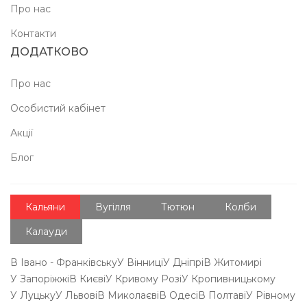
Про нас
Контакти
ДОДАТКОВО
Про нас
Особистий кабінет
Акції
Блог
Кальяни
Вугілля
Тютюн
Колби
Калауди
В Івано - Франківську
У Вінниці
У Дніпрі
В Житомирі
У Запоріжжі
В Києві
У Кривому Розі
У Кропивницькому
У Луцьку
У Львові
В Миколаєві
В Одесі
В Полтаві
У Рівному