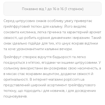
Показано від 1 до 16 із 16 (1 сторінок)
Серед цитрусових смаків особливу увагу привертає
грейпфрутовий тютюн для кальяну. Його виділяє
соковита кислинка, легка гірчинка та характерний аромат
свіжості, що робить куріння динамічним і виразним. Такий
смак ідеально підійде для тих, хто цінує яскраві відтінки
та хоче урізноманітнити кальянні вечори.
Грейпфрут створює відчуття бадьорості та легко
поєднується з м’ятою, ягодами чи іншими цитрусовими. У
сольному використанні він розкриває свою насиченість, а
в міксах стає яскравим акцентом, додаючи свіжості й
оригінальності. В інтернет-магазині popil.com.ua
представлений широкий асортимент грейпфрутового
тютюну, що підходить і для новачків, і для досвідчених
поціновувачів.