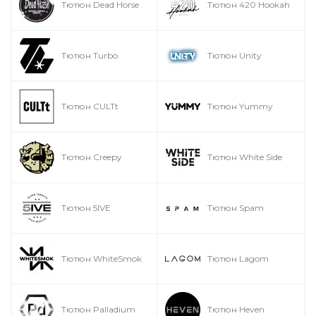
Тютюн Dead Horse
Тютюн 420 Hookah
Тютюн Turbo
Тютюн Unity
Тютюн CULTt
Тютюн Yummy
Тютюн Creepy
Тютюн White Side
Тютюн 5IVE
Тютюн Spam
Тютюн WhiteSmok
Тютюн Lagom
Тютюн Palladium
Тютюн Heven