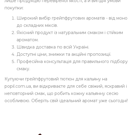
лише продукцію перевіреної якості, а й вигідні умови
покупки:
Широкий вибір грейпфрутових ароматів - від моно
до складних міксів.
Якісний продукт із натуральним смаком і стійким
ароматом.
Швидка доставка по всій Україні.
Доступні ціни, знижки та акційні пропозиції.
Професійна консультація для правильного підбору
смаку.
Купуючи грейпфрутовий тютюн для кальяну на
popil.com.ua, ви відкриваєте для себе свіжий, яскравий і
неповторний смак, що робить кожну кальянну сесію
особливою. Оберіть свій ідеальний аромат уже сьогодні!