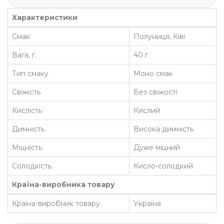
Характеристики
Смак
Полуниця, Ківі
Вага, г.
40 г
Тип смаку
Моно смак
Свіжість
Без свіжості
Кислість
Кислий
Димність
Висока димність
Міцність
Дуже міцний
Солодкість
Кисло-солодкий
Країна-виробника товару
Країна-виробник товару
Україна