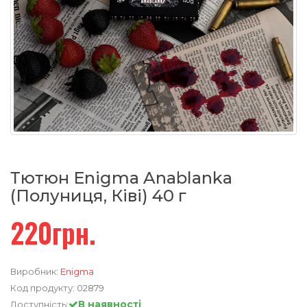
Тютюн Enigma Anablanka
(Полуниця, Ківі) 40 г
220грн.
Виробник:
Enigma
Код продукту:
02879
В наявності
Доступність: