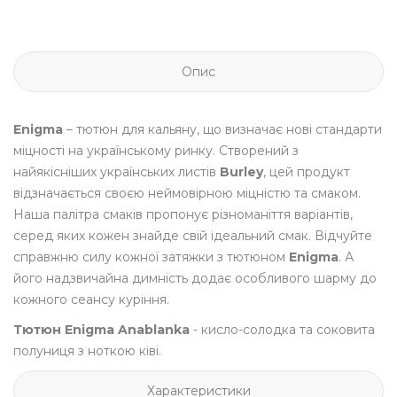
Опис
Enigma
– тютюн для кальяну, що визначає нові стандарти
міцності на українському ринку. Створений з
найякісніших українських листів
Burley
, цей продукт
відзначається своєю неймовірною міцністю та смаком.
Наша палітра смаків пропонує різноманіття варіантів,
серед яких кожен знайде свій ідеальний смак. Відчуйте
справжню силу кожної затяжки з тютюном
Enigma
. А
його надзвичайна димність додає особливого шарму до
кожного сеансу куріння.
Тютюн Enigma Anablanka
- кисло-солодка та соковита
полуниця з ноткою ківі.
Характеристики