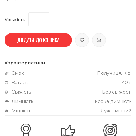
Кількість
ДОДАТИ ДО КОШИКА
Характеристики
🌿
Смак
Полуниця, Ківі
⚖️
Вага, г.
40 г
❄️
Свіжість
Без свіжості
☁️
Димність
Висока димність
🔥
Міцність
Дуже міцний