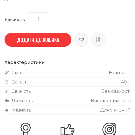
Кількість
ДОДАТИ ДО КОШИКА
Характеристики
🌿
Смак
Нектарін
⚖️
Вага, г.
40 г
❄️
Свіжість
Без свіжості
☁️
Димність
Висока димність
🔥
Міцність
Дуже міцний