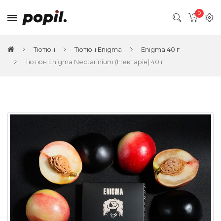
0
Тютюн
Тютюн Enigma
Enigma 40 г
Тютюн Enigma Nectarinium (Нектарін) 40 г