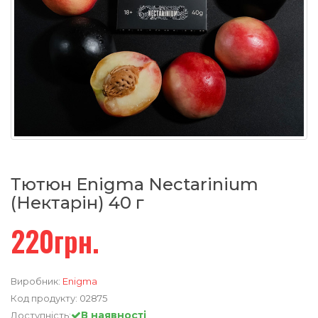
Тютюн Enigma Nectarinium
(Нектарін) 40 г
220грн.
Виробник:
Enigma
Код продукту:
02875
В наявності
Доступність: