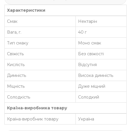
Характеристики
Смак
Нектарін
Вага, г.
40 г
Тип смаку
Моно смак
Свіжість
Без свіжості
Кислість
Відсутня
Димність
Висока димність
Міцність
Дуже міцний
Солодкість
Солодкий
Країна-виробника товару
Країна-виробник товару
Україна