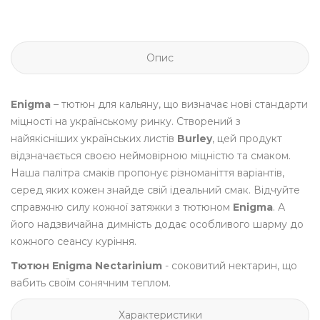
Опис
Enigma
– тютюн для кальяну, що визначає нові стандарти
міцності на українському ринку. Створений з
найякісніших українських листів
Burley
, цей продукт
відзначається своєю неймовірною міцністю та смаком.
Наша палітра смаків пропонує різноманіття варіантів,
серед яких кожен знайде свій ідеальний смак. Відчуйте
справжню силу кожної затяжки з тютюном
Enigma
. А
його надзвичайна димність додає особливого шарму до
кожного сеансу куріння.
Тютюн Enigma Nectarinium
- соковитий нектарин, що
вабить своїм сонячним теплом.
Характеристики