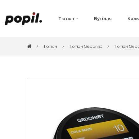
Тютюн
Вугілля
Каль
Тютюн
Тютюн Gedonist
Тютюн Gedon