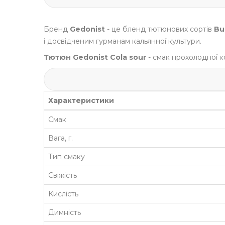
Бренд
Gedonist
- це бленд тютюнових сортів
Bu
і
досвідченим гурманам
кальянної культури.
Тютюн Gedonist
Cola sour
- смак прохолодної к
Характеристики
Смак
Вага, г.
Тип смаку
Свіжість
Кислість
Димність