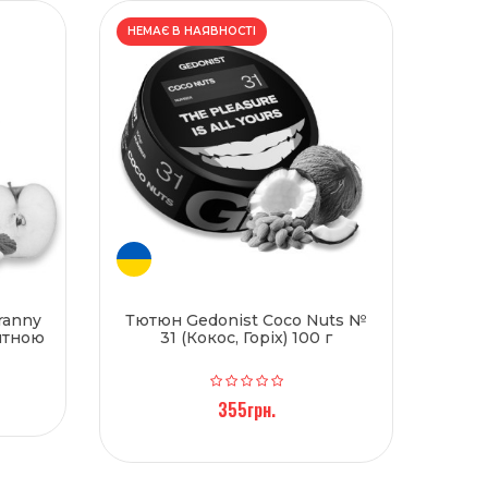
НЕМАЄ В НАЯВНОСТІ
ranny
Тютюн Gedonist Coco Nuts №
’ятною
31 (Кокос, Горіх) 100 г
355грн.