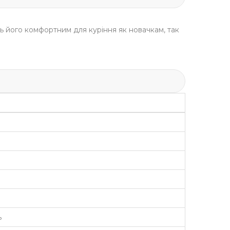
ть його
комфортним для куріння
як
новачкам
, так
ь