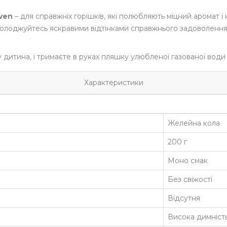
ven
– для справжніх горішків, які полюбляють міцний аромат і
 Насолоджуйтесь яскравими відтінками справжнього задоволен
ву дитина, і тримаєте в руках пляшку улюбленої газованої вод
Характеристики
Желейна кола
200 г
Моно смак
Без свіжості
Відсутня
Висока димніст