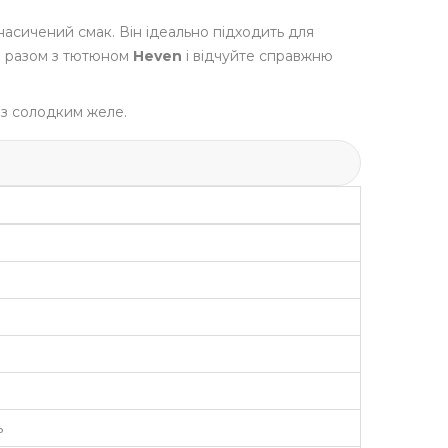
 насичений смак. Він ідеально підходить для
ня разом з тютюном
Heven
і відчуйте справжню
и з солодким желе.
ь