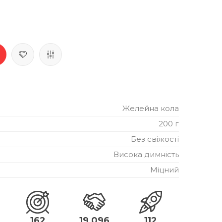
Желейна кола
200 г
Без свіжості
Висока димність
Міцний
162
19,096
112