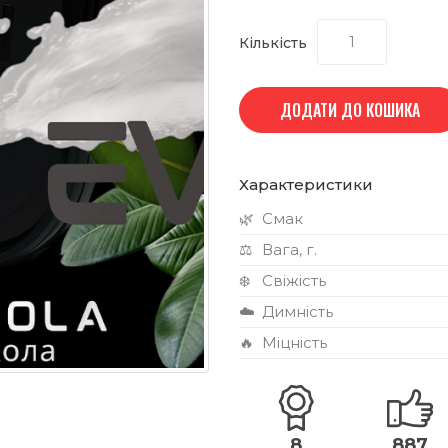
Кількість
ДОДАТИ ДО КОШИКА
Характеристики
🌿
Смак
⚖️
Вага, г.
❄️
Свіжість
☁️
Димність
🔥
Міцність
8
887