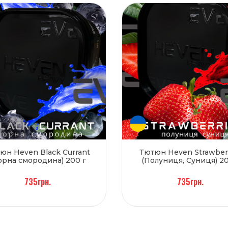
юн Heven Black Currant
Тютюн Heven Strawber
орна смородина) 200 г
(Полуниця, Суниця) 20
735грн.
735грн.