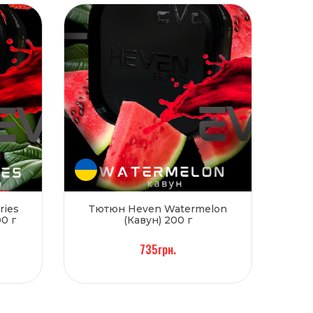
ries
Тютюн Heven Watermelon
0 г
(Кавун) 200 г
735грн.