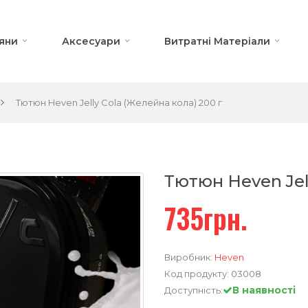
яни
Аксесуари
Витратні Матеріали
Тютюн Heven Jelly Cola (Желейна кола) 200 г
Тютюн Heven Jell
735грн.
Виробник:
Heven
Код продукту:
03008
В наявності
Доступність: