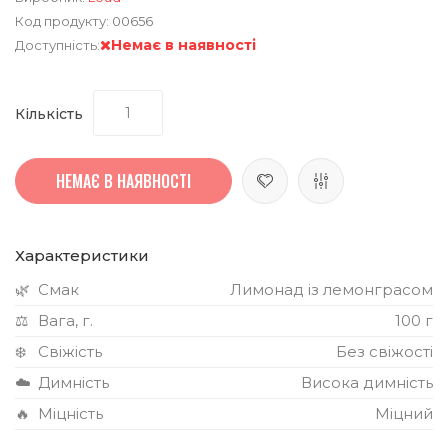
Код продукту:
00656
Немає в наявності
Доступність:
Кількість
НЕМАЄ В НАЯВНОСТІ
Характеристики
🌿
Смак
Лимонад із лемонграсом
⚖️
Вага, г.
100 г
❄️
Свіжість
Без свіжості
☁️
Димність
Висока димність
🔥
Міцність
Міцний