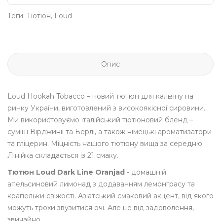
Теги:
Тютюн
,
Loud
Опис
Loud Hookah Tobacco – новий тютюн для кальяну на
ринку України, виготовлений з високоякісної сировини.
Ми використовуємо італійський тютюновий бленд –
суміш Вірджинії та Берлі, а також німецькі ароматизатори
та гліцерин. Міцність нашого тютюну вища за середню.
Лінійка складається із 21 смаку.
Тютюн Loud Dark Line Oranjad
- домашній
апельсиновий лимонад з додаванням лемонграсу та
крапельки свіжості. Азіатський смаковий акцент, від якого
можуть трохи звузитися очі. Але це від задоволення,
звичайно.