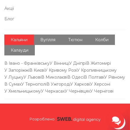
Акції
Блог
Кальяни
Вугілля
Тютюн
Колби
Калауди
В Івано - Франківську
У Вінниці
У Дніпрі
В Житомирі
У Запоріжжі
В Києві
У Кривому Розі
У Кропивницькому
У Луцьку
У Львові
В Миколаєві
В Одесі
В Полтаві
У Рівному
В Сумах
У Тернополі
В Ужгороді
У Харкові
У Херсоні
У Хмельницькому
У Черкасах
У Чернівцях
У Чернігові
Розроблено: