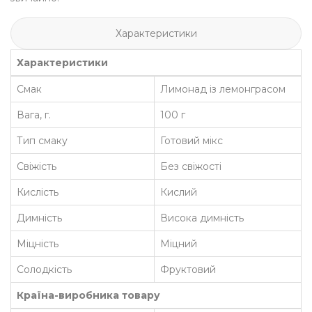
Характеристики
Характеристики
Смак
Лимонад із лемонграсом
Вага, г.
100 г
Тип смаку
Готовий мікс
Свіжість
Без свіжості
Кислість
Кислий
Димність
Висока димність
Міцність
Міцний
Солодкість
Фруктовий
Країна-виробника товару