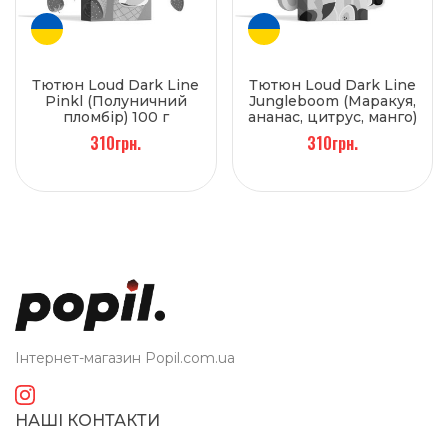
Тютюн Loud Dark Line
Тютюн Loud Dark Line
Pinkl (Полуничний
Jungleboom (Маракуя,
пломбір) 100 г
ананас, цитрус, манго)
100 г
310грн.
310грн.
Інтернет-магазин Popil.com.ua
НАШІ КОНТАКТИ