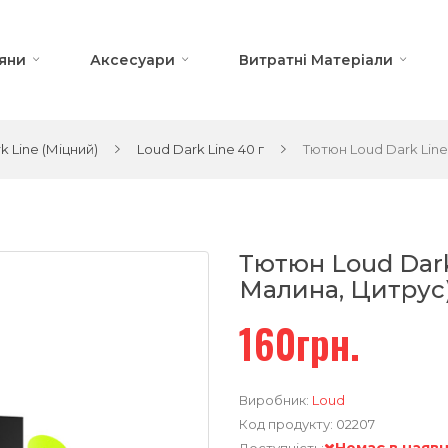
яни
Аксесуари
Витратні Матеріали
 Line (Міцний)
Loud Dark Line 40 г
Тютюн Loud Dark Line 
Тютюн Loud Dark 
Малина, Цитрус)
160грн.
Виробник:
Loud
Код продукту:
02207
Немає в наявн
Доступність: