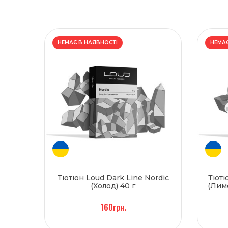
НЕМАЄ В НАЯВНОСТІ
НЕМАЄ
Тютюн Loud Dark Line Nordic
Тютю
(Холод) 40 г
(Лим
160грн.