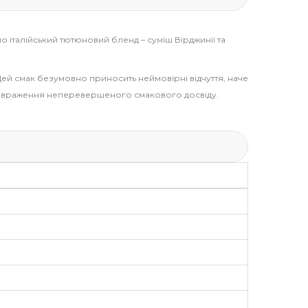
 італійський тютюновий бленд – суміш Вірджинії та
 Цей смак безумовно приносить неймовірні відчуття, наче
ють враження неперевершеного смакового досвіду.