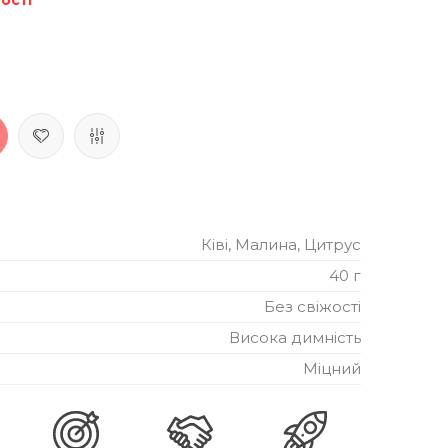
Ківі, Малина, Цитрус
40 г
Без свіжості
Висока димність
Міцний