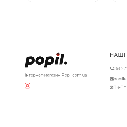
НАШІ
063 22
Інтернет-магазин Popil.com.ua
popil
Пн-Пт c