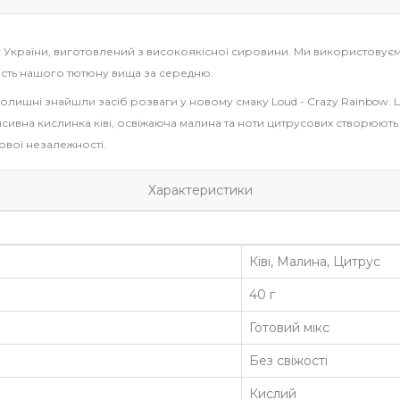
у України, виготовлений з високоякісної сировини. Ми використовуємо
ність нашого тютюну вища за середню.
ї колишні знайшли засіб розваги у новому смаку Loud - Crazy Rainbow.
тенсивна кислинка ківі, освіжаюча малина та ноти цитрусових створю
ової незалежності.
Характеристики
Ківі, Малина, Цитрус
40 г
Готовий мікс
Без свіжості
Кислий