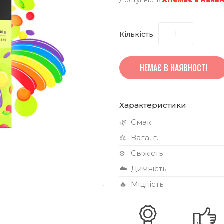
Кількість
НЕМАЄ В НАЯВНОСТІ
Характеристики
🌿
Смак
⚖️
Вага, г.
❄️
Свіжість
☁️
Димність
🔥
Міцність