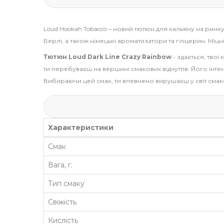
Loud Hookah Tobacco – новий тютюн для кальяну на ринк
Берлі, а також німецькі ароматизатори та гліцерин. Міц
Тютюн Loud Dark Line Crazy Rainbow
- здається, тво
ти перебуваєш на вершині смакових відчуттів. Його ін
Вибираючи цей смак, ти впевнено вирушаєш у світ смак
Характеристики
Смак
Вага, г.
Тип смаку
Свіжість
Кислість