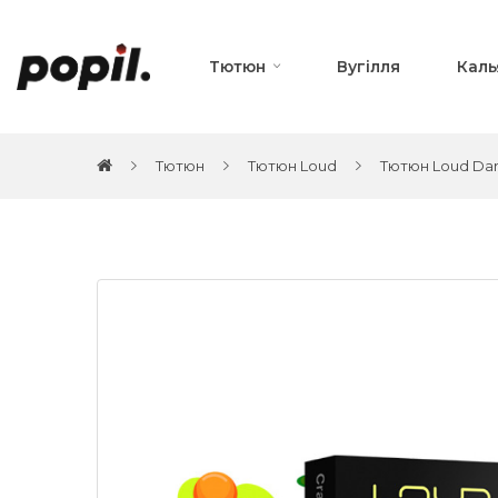
Тютюн
Вугілля
Каль
Тютюн
Тютюн Loud
Тютюн Loud Dark