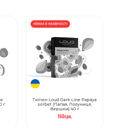
НЕМАЄ В НАЯВНОСТІ
ne
Тютюн Loud Dark Line Papaya
0 г
sorbet (Папая, Полуниця,
Вершки) 40 г
160грн.