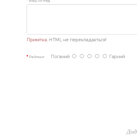
Ваш огляд
Примітка.
HTML не перекладається!
Поганий
Гарний
Рейтинг
Дод