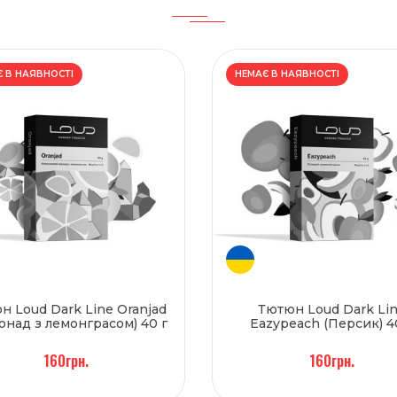
 В НАЯВНОСТІ
НЕМАЄ В НАЯВНОСТІ
н Loud Dark Line Oranjad
Тютюн Loud Dark Li
онад з лемонграсом) 40 г
Eazypeach (Персик) 4
160грн.
160грн.