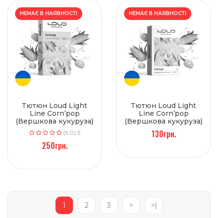
НЕМАЄ В НАЯВНОСТІ
НЕМАЄ В НАЯВНОСТІ
Тютюн Loud Light
Тютюн Loud Light
Line Corn’pop
Line Corn’pop
(Вершкова кукуруза)
(Вершкова кукуруза)
100 г
50 г
130грн.
(5.0) 5
250грн.
1
2
3
>
>|