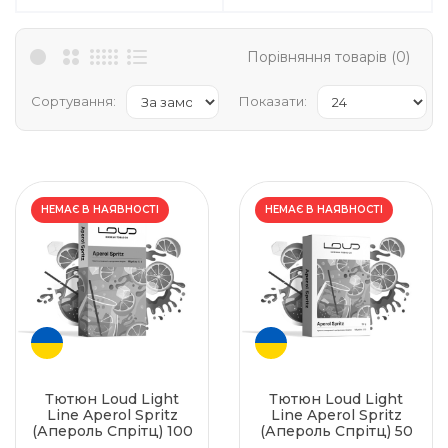
Порівняння товарів (0)
Сортування:
Показати:
НЕМАЄ В НАЯВНОСТІ
НЕМАЄ В НАЯВНОСТІ
Тютюн Loud Light
Тютюн Loud Light
Line Aperol Spritz
Line Aperol Spritz
(Апероль Спрітц) 100
(Апероль Спрітц) 50
г
г