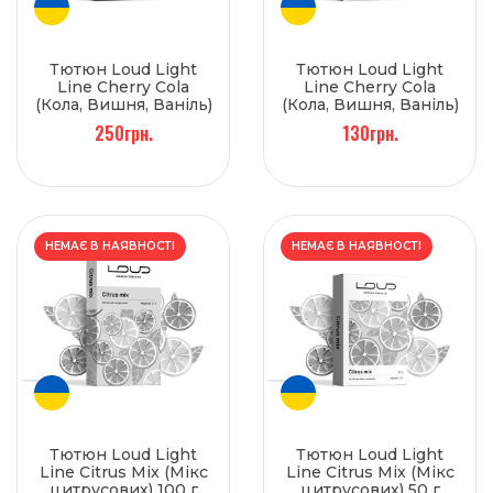
Тютюн Loud Light
Тютюн Loud Light
Line Cherry Cola
Line Cherry Cola
(Кола, Вишня, Ваніль)
(Кола, Вишня, Ваніль)
100 г
50 г
250грн.
130грн.
НЕМАЄ В НАЯВНОСТІ
НЕМАЄ В НАЯВНОСТІ
Тютюн Loud Light
Тютюн Loud Light
Line Citrus Mix (Мікс
Line Citrus Mix (Мікс
цитрусових) 100 г
цитрусових) 50 г