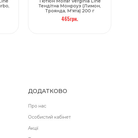
Line
Тютюн Molfar Verginia Line
rbo,
Тендітна Монроуз (Лимон,
Троянда, М'ята) 200 г
465грн.
ДОДАТКОВО
Про нас
Особистий кабінет
Акції