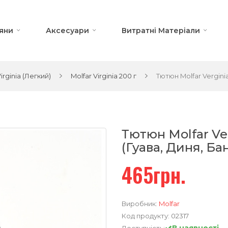
яни
Аксесуари
Витратні Матеріали
irginia (Легкий)
Molfar Virginia 200 г
Тютюн Molfar Verginia
Тютюн Molfar Ve
(Гуава, Диня, Ба
465грн.
Виробник:
Molfar
Код продукту:
02317
В наявності
Доступність: