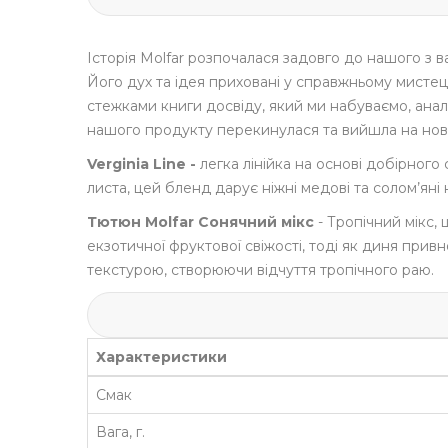
Історія Molfar розпочалася задовго до нашого з 
Його дух та ідея приховані у справжньому мистецт
стежками книги досвіду, який ми набуваємо, аналі
нашого продукту перекинулася та вийшла на новий
Verginia Line -
легка лінійка на основі добірного
листа, цей бленд дарує ніжні медові та солом’яні 
Тютюн Molfar Сонячний мікс
- Тропічний мікс,
екзотичної фруктової свіжості, тоді як диня прив
текстурою, створюючи відчуття тропічного раю.
Характеристики
Смак
Вага, г.