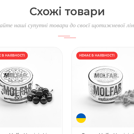
Схожі
товари
айте наші супутні товари до своєї щотижневої лін
 В НАЯВНОСТІ
НЕМАЄ В НАЯВНОСТІ