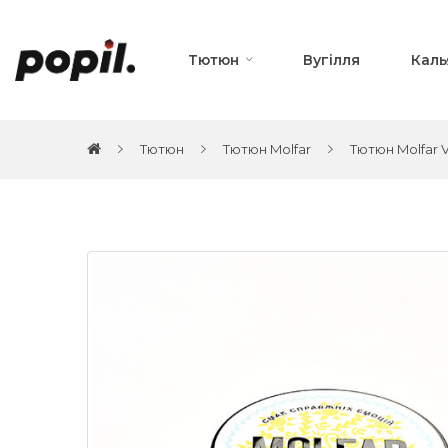
Тютюн
Вугілля
Каль
Тютюн
Тютюн Molfar
Тютюн Molfar V