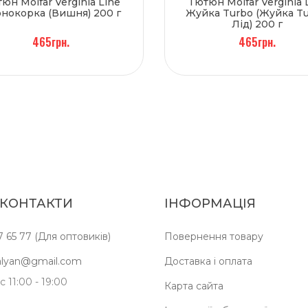
юн Molfar Verginia Line
Тютюн Molfar Verginia 
нокорка (Вишня) 200 г
Жуйка Turbo (Жуйка Tu
Лід) 200 г
465грн.
465грн.
 КОНТАКТИ
ІНФОРМАЦІЯ
7 65 77 (Для оптовиків)
Повернення товару
kalyan@gmail.com
Доставка і оплата
 11:00 - 19:00
Карта сайта