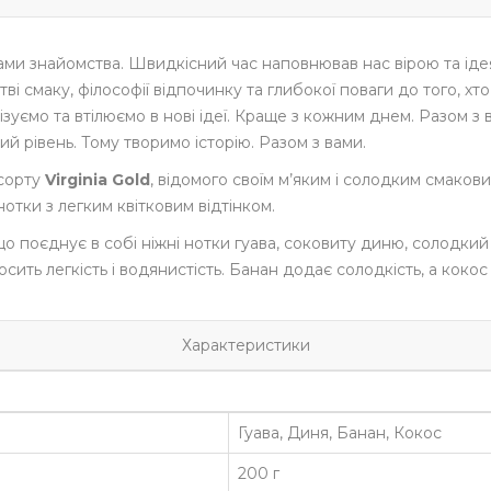
вами знайомства. Швидкісний час наповнював нас вірою та ід
ві смаку, філософії відпочинку та глибокої поваги до того, х
зуємо та втілюємо в нові ідеї. Краще з кожним днем. Разом з в
 рівень. Тому творимо історію. Разом з вами.
 сорту
Virginia Gold
, відомого своїм м’яким і солодким смаков
нотки з легким квітковим відтінком.
 що поєднує в собі ніжні нотки гуава, соковиту диню, солодки
носить легкість і водянистість. Банан додає солодкість, а к
Характеристики
Гуава, Диня, Банан, Кокос
200 г