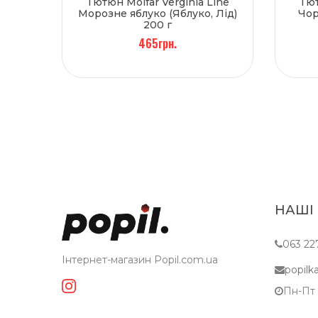
Тютюн Molfar Verginia Line
Тют
Морозне яблуко (Яблуко, Лід)
Чор
200 г
465грн.
НАШІ
063 22
Інтернет-магазин Popil.com.ua
popil
Пн-Пт c