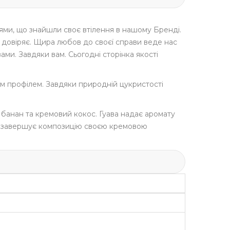
еями, що знайшли своє втілення в нашому Бренді.
то довіряє. Щира любов до своєї справи веде нас
ами. Завдяки вам. Сьогодні сторінка якості
им профілем. Завдяки природній цукристості
й банан та кремовий кокос. Гуава надає аромату
окос завершує композицію своєю кремовою