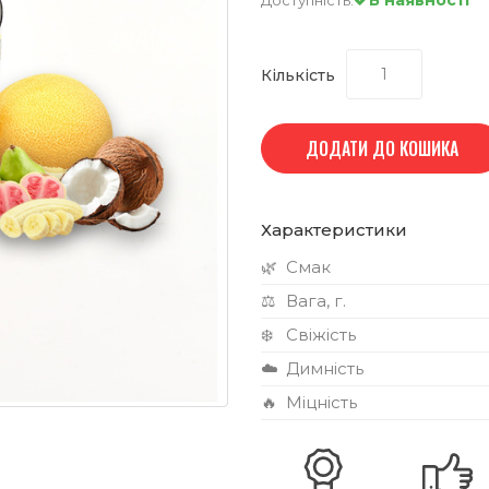
Кількість
ДОДАТИ ДО КОШИКА
Характеристики
🌿
Смак
⚖️
Вага, г.
❄️
Свіжість
☁️
Димність
🔥
Міцність