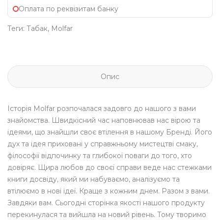
Оплата по реквізитам банку
Теги:
Табак
,
Molfar
Опис
Історія Molfar розпочалася задовго до нашого з вами
знайомства. Швидкісний час наповнював нас вірою та
ідеями, що знайшли своє втілення в нашому Бренді. Його
дух та ідея приховані у справжньому мистецтві смаку,
філософії відпочинку та глибокої поваги до того, хто
довіряє. Щира любов до своєї справи веде нас стежками
книги досвіду, який ми набуваємо, аналізуємо та
втілюємо в нові ідеї. Краще з кожним днем. Разом з вами.
Завдяки вам. Сьогодні сторінка якості нашого продукту
перекинулася та вийшла на новий рівень. Тому творимо