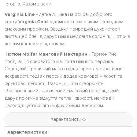
історію. Разом з вами.
Verginia Line -
легка лінійка на основі добірного
сорту
Virginia Gold
, відомого своїм м’яким і солодким
смаковим профілем. Завдяки природній цукристості
листа, цей бленд дарує ніжні медові та солом’яні нотки з
легким квітковим відтінком.
Тютюн Molfar Манговий Нектарин
- Гармонійне
поєднання соковитого манго та ніжного персика.
Солодкий, тропічний манго надає аромату екзотичної
яскравості, тоді як персик додає кремової м'якості та
фруктової легкості. Разом ці ноти створюють
збалансований і насичений смаковий профіль, який
дарує приємне відчуття тепла і свіжості, немов ви
насолоджуєтеся літнім фруктовим десертом.
Характеристики
Характеристики