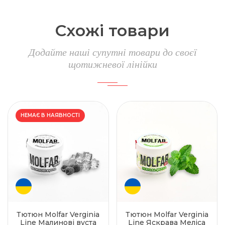
Схожі товари
Додайте наші супутні товари до своєї
щотижневої лінійки
НЕМАЄ В НАЯВНОСТІ
Тютюн Molfar Verginia
Тютюн Molfar Verginia
Line Малинові вуста
Line Яскрава Меліса