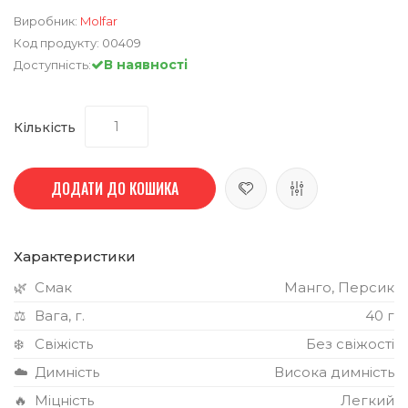
Виробник:
Molfar
Код продукту:
00409
В наявності
Доступність:
Кількість
ДОДАТИ ДО КОШИКА
Характеристики
🌿
Смак
Манго, Персик
⚖️
Вага, г.
40 г
❄️
Свіжість
Без свіжості
☁️
Димність
Висока димність
🔥
Міцність
Легкий