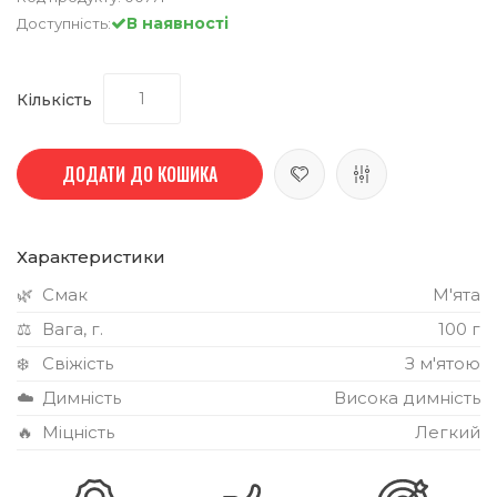
В наявності
Доступність:
Кількість
ДОДАТИ ДО КОШИКА
Характеристики
🌿
Смак
М'ята
⚖️
Вага, г.
100 г
❄️
Свіжість
З м'ятою
☁️
Димність
Висока димність
🔥
Міцність
Легкий