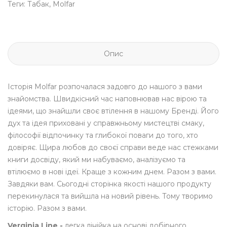
Теги:
Табак
,
Molfar
Опис
Історія Molfar розпочалася задовго до нашого з вами
знайомства. Швидкісний час наповнював нас вірою та
ідеями, що знайшли своє втілення в нашому Бренді. Його
дух та ідея приховані у справжньому мистецтві смаку,
філософії відпочинку та глибокої поваги до того, хто
довіряє. Щира любов до своєї справи веде нас стежками
книги досвіду, який ми набуваємо, аналізуємо та
втілюємо в нові ідеї. Краще з кожним днем. Разом з вами.
Завдяки вам. Сьогодні сторінка якості нашого продукту
перекинулася та вийшла на новий рівень. Тому творимо
історію. Разом з вами.
Verginia Line -
легка лінійка на основі добірного