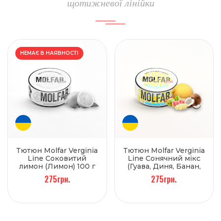
щотижневої лінійки
НЕМАЄ В НАЯВНОСТІ
Тютюн Molfar Verginia
Тютюн Molfar Verginia
Line Соковитий
Line Сонячний мікс
лимон (Лимон) 100 г
(Гуава, Диня, Банан,
Кокос) 100 г
275грн.
275грн.