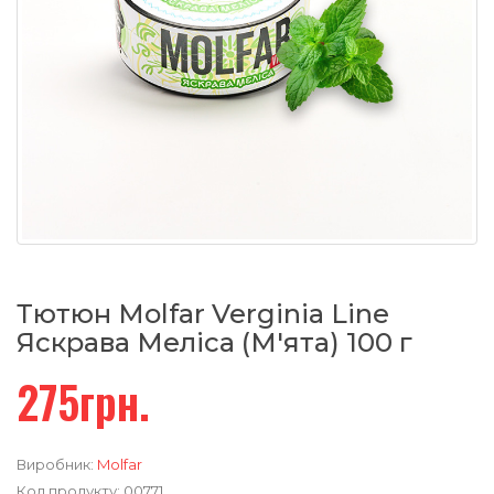
Тютюн Molfar Verginia Line
Яскрава Меліса (М'ята) 100 г
275грн.
Виробник:
Molfar
Код продукту:
00771