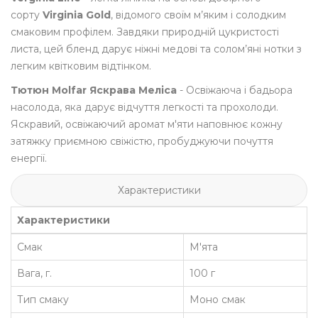
сорту
Virginia Gold
, відомого своїм м’яким і солодким
смаковим профілем. Завдяки природній цукристості
листа, цей бленд дарує ніжні медові та солом’яні нотки з
легким квітковим відтінком.
Тютюн Molfar Яскрава Меліса
- Освіжаюча і бадьора
насолода, яка дарує відчуття легкості та прохолоди.
Яскравий, освіжаючий аромат м'яти наповнює кожну
затяжку приємною свіжістю, пробуджуючи почуття
енергії.
Характеристики
Характеристики
Смак
М'ята
Вага, г.
100 г
Тип смаку
Моно смак