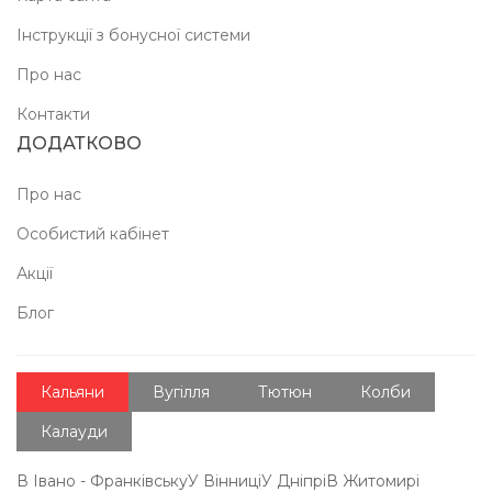
Інструкції з бонусної системи
Про нас
Контакти
ДОДАТКОВО
Про нас
Особистий кабінет
Акції
Блог
Кальяни
Вугілля
Тютюн
Колби
Калауди
В Івано - Франківську
У Вінниці
У Дніпрі
В Житомирі