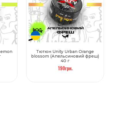
 Lemon
Тютюн Unity Urban Orange
г
blossom (Апельсиновий фреш)
40 г
190грн.