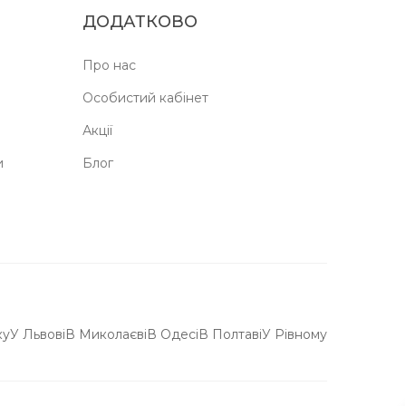
ДОДАТКОВО
Про нас
Особистий кабінет
Акції
и
Блог
ку
У Львові
В Миколаєві
В Одесі
В Полтаві
У Рівному