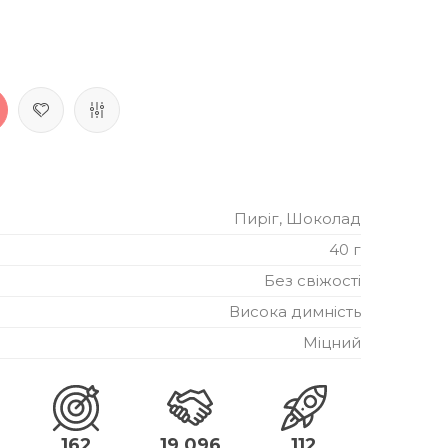
Пиріг, Шоколад
40 г
Без свіжості
Висока димність
Міцний
162
19,096
112