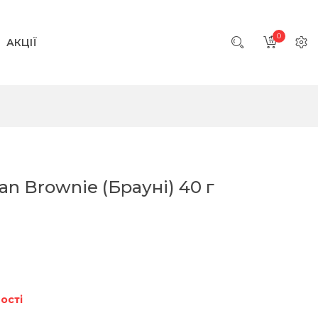
0
АКЦІЇ
an Brownie (Брауні) 40 г
ості