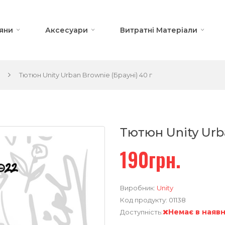
яни
Аксесуари
Витратні Матеріали
Тютюн Unity Urban Brownie (Брауні) 40 г
Тютюн Unity Urb
190грн.
Виробник:
Unity
Код продукту:
01138
Немає в наявн
Доступність: