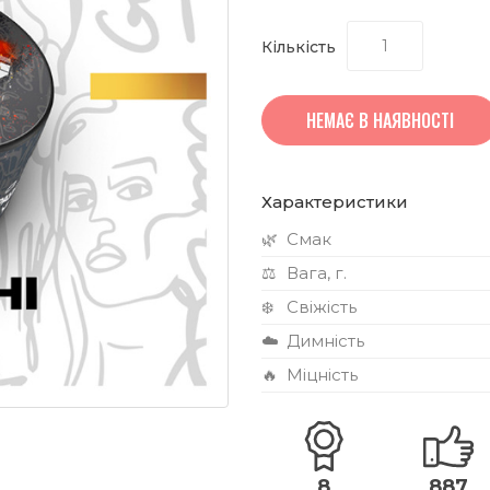
Кількість
НЕМАЄ В НАЯВНОСТІ
Характеристики
🌿
Смак
⚖️
Вага, г.
❄️
Свіжість
☁️
Димність
🔥
Міцність
8
887