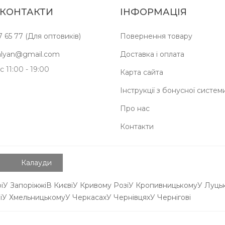
 КОНТАКТИ
ІНФОРМАЦІЯ
7 65 77 (Для оптовиків)
Повернення товару
kalyan@gmail.com
Доставка і оплата
 11:00 - 19:00
Карта сайта
Інструкції з бонусної систем
Про нас
Контакти
Калауди
і
У Запоріжжі
В Києві
У Кривому Розі
У Кропивницькому
У Луць
і
У Хмельницькому
У Черкасах
У Чернівцях
У Чернігові