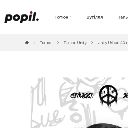
Тютюн
Вугілля
Каль
Тютюн
Тютюн Unity
Unity Urban 40 г