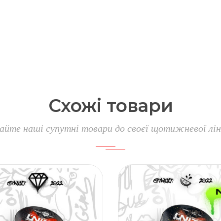
Схожі
товари
айте наші супутні товари до своєї щотижневої лін