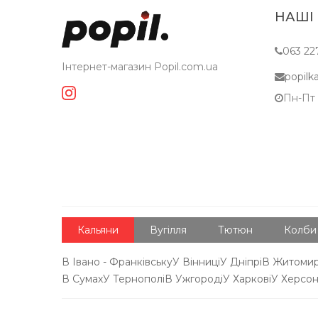
НАШІ
063 22
Інтернет-магазин Popil.com.ua
popil
Пн-Пт c
Кальяни
Вугілля
Тютюн
Колби
В Івано - Франківську
У Вінниці
У Дніпрі
В Житомир
В Сумах
У Тернополі
В Ужгороді
У Харкові
У Херсон