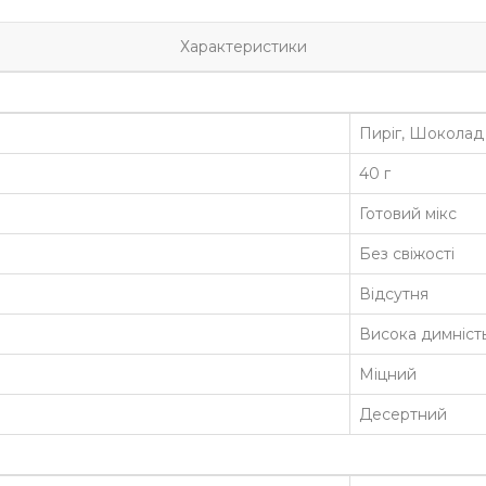
Характеристики
Пиріг, Шоколад
40 г
Готовий мікс
Без свіжості
Відсутня
Висока димніст
Міцний
Десертний