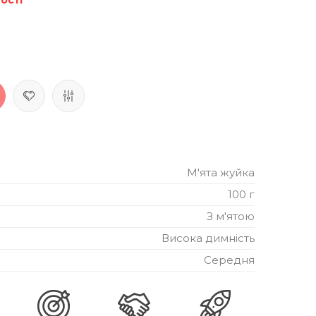
М'ята жуйка
100 г
З м'ятою
Висока димність
Середня