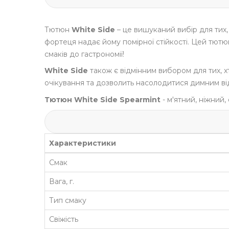
Тютюн
White Side
– це вишуканий вибір для тих,
фортеця надає йому помірної стійкості. Цей тютюн
смаків до гастрономії!
White Side
також є відмінним вибором для тих, х
очікування та дозволить насолодитися димним ві
Тютюн White Side Spearmint
- м'ятний, ніжний,
Характеристики
Смак
Вага, г.
Тип смаку
Свіжість