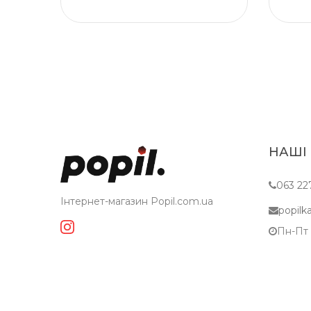
НАШІ
063 22
Інтернет-магазин Popil.com.ua
popil
Пн-Пт c