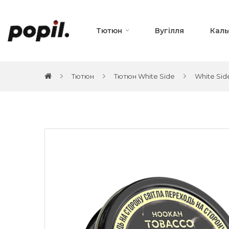
Тютюн
Вугілля
Каль
Тютюн
Тютюн White Side
White Side