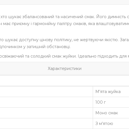
 хто шукає збалансований та насичений смак. Його димність 
 має приємну і гармонійну палітру смаків, яка влаштовуватиме
то шукає доступну цінову політику, не жертвуючи якістю. Зага
дпочинком у затишній обстановці.
 освіжаючий та солодкий смак жуйки. Ідеально підходить для м
Характеристики
М'ята жуйка
100 г
Моно смак
З м'ятою