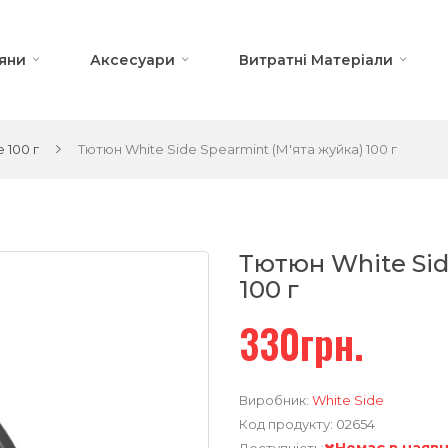
яни
Аксесуари
Витратні Матеріали
 100 г
Тютюн White Side ️Spearmint (М'ята жуйка) 100 г
Тютюн White Sid
100 г
330грн.
Виробник:
White Side
Код продукту:
02654
Немає в наявн
Доступність: