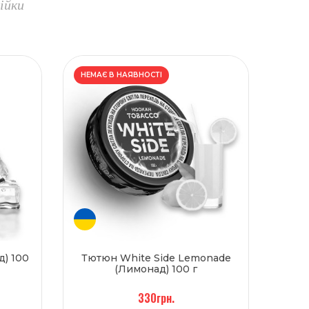
ійки
НЕМАЄ В НАЯВНОСТІ
д) 100
Тютюн White Side ️Lemonade
(Лимонад) 100 г
330грн.