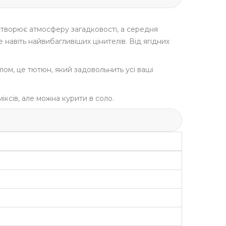
створює атмосферу загадковості, а середня
 навіть найвибагливіших цінителів. Від ягідних
лом, це тютюн, який задовольнить усі ваші
іксів, але можна курити в соло.