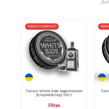
Дод
НЕМАЄ В НАЯВНОСТІ
НЕМАЄ
Тютюн White Side ️Jägermeister
Тютю
(Егермейстер) 100 г
330грн.