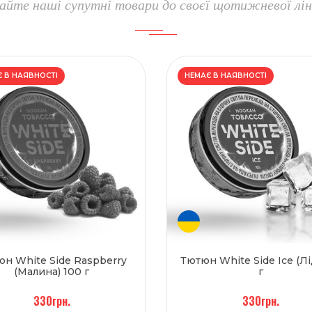
айте наші супутні товари до своєї щотижневої лін
 В НАЯВНОСТІ
НЕМАЄ В НАЯВНОСТІ
н White Side Raspberry
Тютюн White Side ️Ice (Лі
(Малина) 100 г
г
330грн.
330грн.