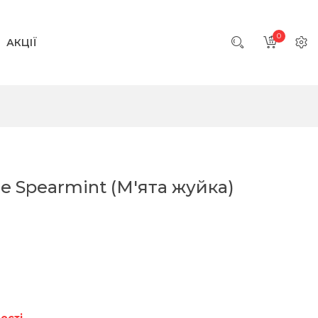
0
АКЦІЇ
e ️Spearmint (М'ята жуйка)
ості