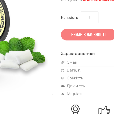
Кількість
НЕМАЄ В НАЯВНОСТІ
Характеристики
🌿
Смак
⚖️
Вага, г.
❄️
Свіжість
☁️
Димність
🔥
Міцність