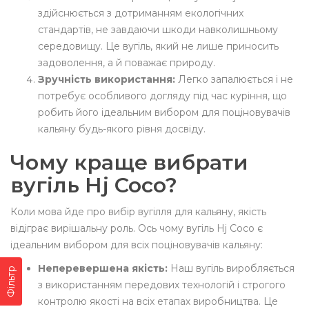
здійснюється з дотриманням екологічних
стандартів, не завдаючи шкоди навколишньому
середовищу. Це вугіль, який не лише приносить
задоволення, а й поважає природу.
Зручність використання:
Легко запалюється і не
потребує особливого догляду під час куріння, що
робить його ідеальним вибором для поціновувачів
кальяну будь-якого рівня досвіду.
Чому краще вибрати
вугіль Hj Coco?
Коли мова йде про вибір вугілля для кальяну, якість
відіграє вирішальну роль. Ось чому вугіль Hj Coco є
ідеальним вибором для всіх поціновувачів кальяну:
Неперевершена якість:
Наш вугіль виробляється
Фільтр
з використанням передових технологій і строгого
контролю якості на всіх етапах виробництва. Це