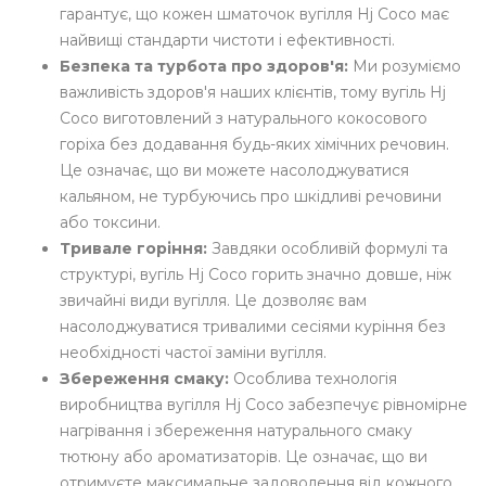
гарантує, що кожен шматочок вугілля Hj Coco має
найвищі стандарти чистоти і ефективності.
Безпека та турбота про здоров'я:
Ми розуміємо
важливість здоров'я наших клієнтів, тому вугіль Hj
Coco виготовлений з натурального кокосового
горіха без додавання будь-яких хімічних речовин.
Це означає, що ви можете насолоджуватися
кальяном, не турбуючись про шкідливі речовини
або токсини.
Тривале горіння:
Завдяки особливій формулі та
структурі, вугіль Hj Coco горить значно довше, ніж
звичайні види вугілля. Це дозволяє вам
насолоджуватися тривалими сесіями куріння без
необхідності частої заміни вугілля.
Збереження смаку:
Особлива технологія
виробництва вугілля Hj Coco забезпечує рівномірне
нагрівання і збереження натурального смаку
тютюну або ароматизаторів. Це означає, що ви
отримуєте максимальне задоволення від кожного