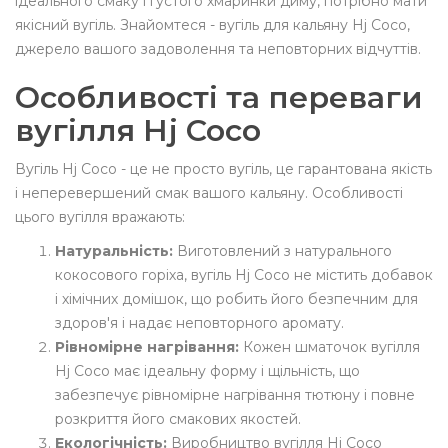
ідеального смаку і густого хмаринки диму, потрібно мати
якісний вугіль. Знайомтеся - вугіль для кальяну Hj Coco,
джерело вашого задоволення та неповторних відчуттів.
Особливості та переваги
вугілля Hj Coco
Вугіль Hj Coco - це не просто вугіль, це гарантована якість
і неперевершений смак вашого кальяну. Особливості
цього вугілля вражають:
Натуральність:
Виготовлений з натурального
кокосового горіха, вугіль Hj Coco не містить добавок
і хімічних домішок, що робить його безпечним для
здоров'я і надає неповторного аромату.
Рівномірне нагрівання:
Кожен шматочок вугілля
Hj Coco має ідеальну форму і щільність, що
забезпечує рівномірне нагрівання тютюну і повне
розкриття його смакових якостей.
Екологічність:
Виробництво вугілля Hj Coco