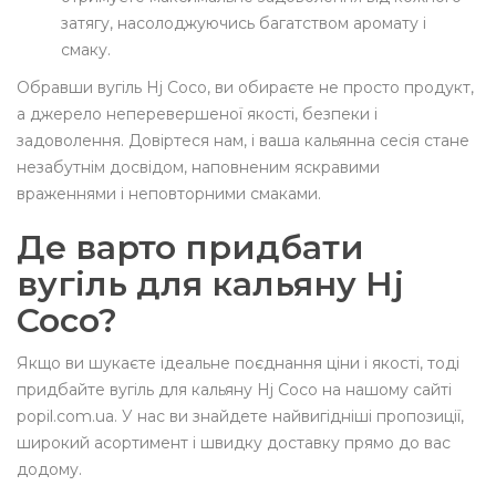
затягу, насолоджуючись багатством аромату і
смаку.
Обравши вугіль Hj Coco, ви обираєте не просто продукт,
а джерело неперевершеної якості, безпеки і
задоволення. Довіртеся нам, і ваша кальянна сесія стане
незабутнім досвідом, наповненим яскравими
враженнями і неповторними смаками.
Де варто придбати
вугіль для кальяну Hj
Coco?
Якщо ви шукаєте ідеальне поєднання ціни і якості, тоді
придбайте вугіль для кальяну Hj Coco на нашому сайті
popil.com.ua. У нас ви знайдете найвигідніші пропозиції,
широкий асортимент і швидку доставку прямо до вас
додому.